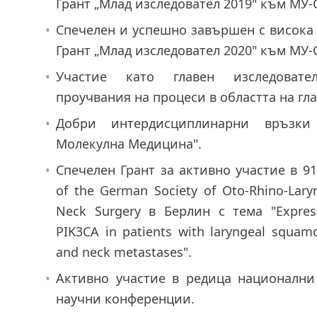
Грант „Млад изследовател 2019" към МУ-
•
Спечелен и успешно завършен с висока
Грант „Млад изследовател 2020" към МУ-
•
Участие като главен изследоват
проучвания на процеси в областта на гла
•
Добри интердисциплинарни връзк
Молекулна Mедицина".
•
Спечелен Грант за активно участие в 91
of the German Society of Oto-Rhino-Lary
Neck Surgery в Берлин с тема "Expres
PIK3CA in patients with laryngeal squam
and neck metastases".
•
Активно участие в редица националн
научни конференции.