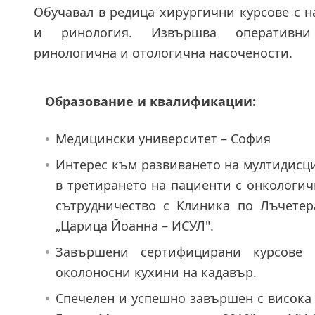
Обучавал в редица хирургични курсове с н
и ринология. Извършва оперативн
ринологична и отологична насочености.
Образование и квалификации:
•
Медицински университет – София
•
Интерес към развиването на мултидисц
в третирането на пациенти с онкологи
сътрудничество с Клиника по Лъчете
„Царица Йоанна – ИСУЛ".
•
Завършени сертифицирани курсове 
околоносни кухини на кадавър.
•
Спечелен и успешно завършен с висока