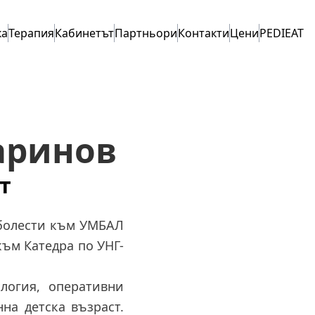
ка
Терапия
Кабинетът
Партньори
Контакти
Цени
PEDIEAT
аринов
т
-болести към УМБАЛ
към Катедра по УНГ-
логия, оперативни
на детска възраст.