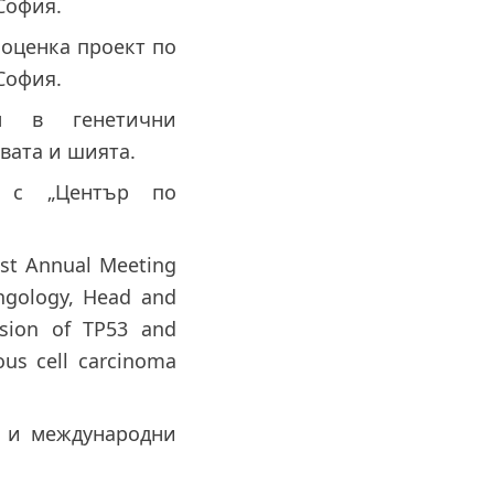
София.
 оценка проект по
София.
ел в генетични
вата и шията.
и с „Център по
st Annual Meeting
ngology, Head and
sion of TP53 and
ous cell carcinoma
и и международни