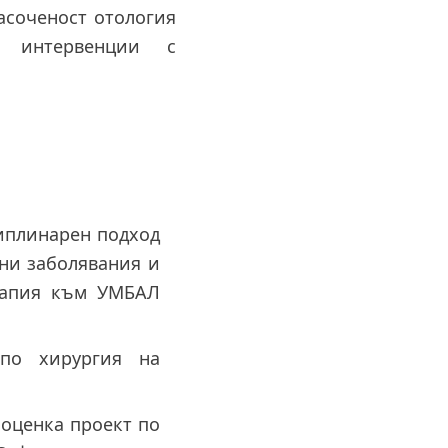
асоченост отология
и интервенции с
иплинарен подход
чни заболявания и
рапия към УМБАЛ
по хирургия на
 оценка проект по